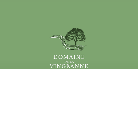
Coordonnées
Menu rapide
Services
DOMAINE DE LA VINGEANNE
Hébergements
13 – 15 – 17 RUE DE VILLEGUSIEN
Tourisme
52250 LONGEAU-PERCEY
Tél.
+33 (0)6 70 89 45 96