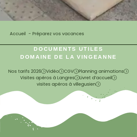
Accueil
Préparez vos vacances
DOCUMENTS UTILES
DOMAINE DE LA VINGEANNE
Nos tarifs 2026
Vidéo
CGV
Planning animations
Visites apéros à Langres
Livret d’accueil
visites apéros à villegusien