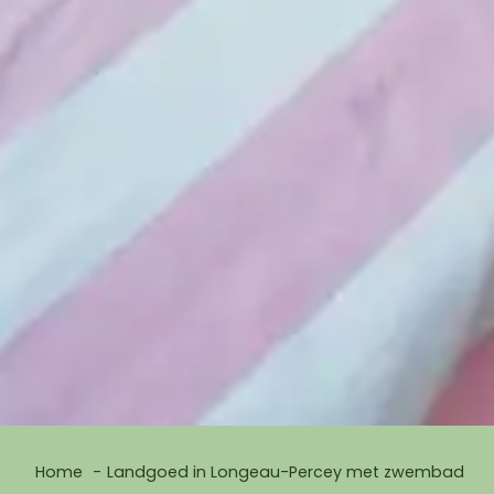
Home
Landgoed in Longeau-Percey met zwembad