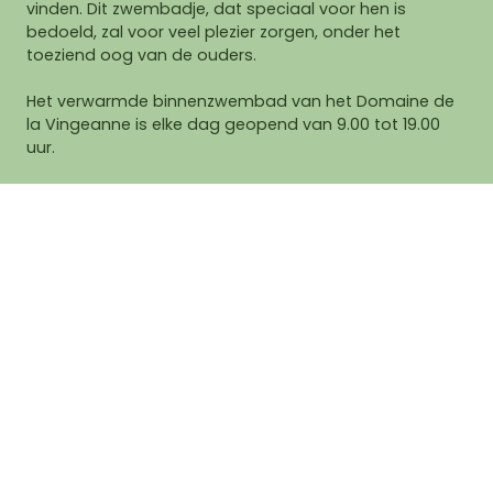
vinden. Dit zwembadje, dat speciaal voor hen is
bedoeld, zal voor veel plezier zorgen, onder het
toeziend oog van de ouders.
Het verwarmde binnenzwembad van het Domaine de
la Vingeanne is elke dag geopend van 9.00 tot 19.00
uur.