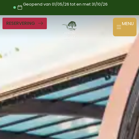
Ga
Geopend van 01/05/26 tot en met 31/10/26
naar
de
inhoud
RESERVERING
MENU