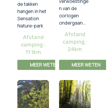
verwoestinge
de takken
n van de
hangen in het
oorlogen
Sensation
ondergaan…
Nature-park
Afstand
Afstand
camping :
camping :
24km
11.1km
MEER WETEN
MEER WETEN