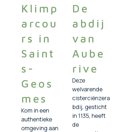
Klimp
De
arcou
abdij
rs in
van
Saint
Aube
s-
rive
Deze
Geos
welvarende
mes
cisterciënzera
bdij, gesticht
Kom in een
in 1135, heeft
authentieke
de
omgeving aan