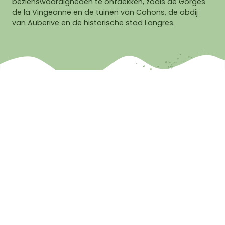
bezienswaardigheden te ontdekken, zoals de Gorges
de la Vingeanne en de tuinen van Cohons, de abdij
van Auberive en de historische stad Langres.